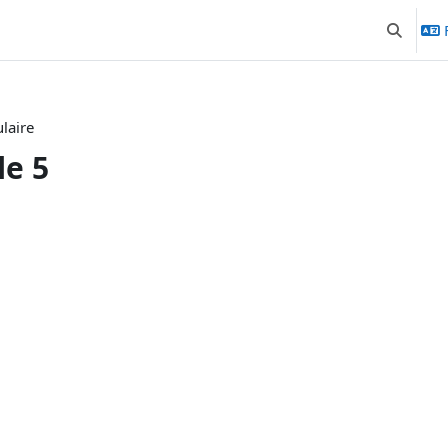
Activer/d
laire
le 5