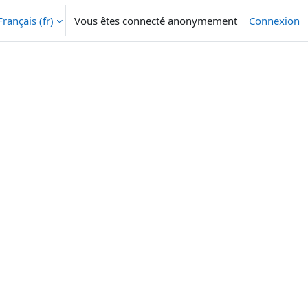
Français ‎(fr)‎
Vous êtes connecté anonymement
Connexion
ésactiver la saisie de recherche