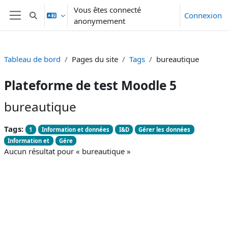
Passer au contenu principal
Vous êtes connecté
Connexion
Activer/désactiver la saisie de recherche
anonymement
Panneau latéral
Tableau de bord
Pages du site
Tags
bureautique
Plateforme de test Moodle 5
bureautique
Tags:
1
Information et données
I&D
Gérer les données
Information et
Gére
Aucun résultat pour « bureautique »