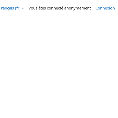
Français ‎(fr)‎
Vous êtes connecté anonymement
Connexion
ésactiver la saisie de recherche